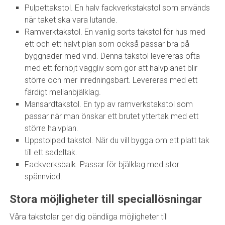
Pulpettakstol. En halv fackverkstakstol som används
när taket ska vara lutande.
Ramverktakstol. En vanlig sorts takstol för hus med
ett och ett halvt plan som också passar bra på
byggnader med vind. Denna takstol levereras ofta
med ett förhöjt väggliv som gör att halvplanet blir
större och mer inredningsbart. Levereras med ett
färdigt mellanbjälklag.
Mansardtakstol. En typ av ramverkstakstol som
passar när man önskar ett brutet yttertak med ett
större halvplan.
Uppstolpad takstol. När du vill bygga om ett platt tak
till ett sadeltak.
Fackverksbalk. Passar för bjälklag med stor
spännvidd.
Stora möjligheter till speciallösningar
Våra takstolar ger dig oändliga möjligheter till