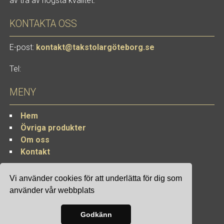
av trä av högsta kvalitet.
KONTAKTA OSS
E-post:
kontakt@takstolargöteborg.se
Tel:
MENY
Hem
Övriga produkter
Om oss
Kontakt
Vi använder cookies för att underlätta för dig som
använder vår webbplats
Site & SEO
©2026
Godkänn