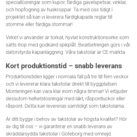
speciallösningar som kupor, färdiga gavelspetsar, vinklar,
och hopfogning av huskroppar. Ta med oss tidigt i
projektet så kan vi leverera färdigkapade reglar till
stomme eller färdiga stommar!
Virket vi använder är torkat, hyvlat konstruktionsvirke som
sätts ihop med godkänd spikplåt. Bearbetningen görs i vår
datorstyrda kapanläggning. Våra takstolar är CE-märkta.
Kort produktionstid – snabb leverans
Produktionstiden ligger i normala fall på tre till fem veckor
och vi levererar klara takstolar direkt till byggplatsen.
Monteringen kan vara klar inom några timmar! Vi erbjuder
dessutom helhetslösningar med läkt, råspontluckor eller
råspont. Detta kan levereras samtidigt som takstolarna.
Är ditt bygge i behov av takstolar av högsta kvalitet? Hör
av dig till oss – vi garanterar en snabb leverans av
skräddarsydda takstolar i Göteborg med omnejd.